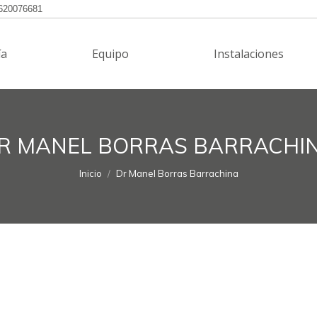
620076681
Podología
Equipo
Instalaciones
ía
Equipo
Instalaciones
R MANEL BORRAS BARRACHI
Estás aquí:
Inicio
Dr Manel Borras Barrachina