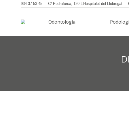
934 37 53 45
C/ Pedraforca, 120 L'Hospitalet del Llobregat
Odontología
Odontología
Podolog
D