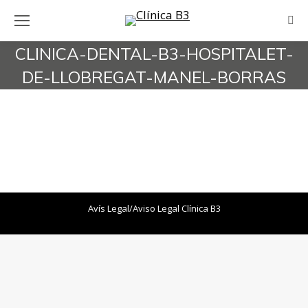
Bus
CLINICA-DENTAL-B3-HOSPITALET-
DE-LLOBREGAT-MANEL-BORRAS
Estás aquí:
Avís Legal/Aviso Legal
Clínica B3