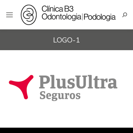
Busc
LOGO-1
Estás aquí: