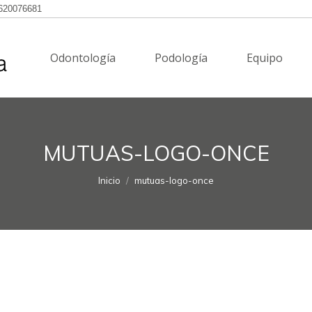
620076681
Odontología
Podología
Equipo
Odontología
Podología
Equipo
MUTUAS-LOGO-ONCE
Estás aquí:
Inicio
mutuas-logo-once